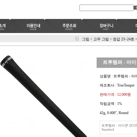
그립
>
고무 그립
>
장갑 23~24호
트루템퍼 - 아이콘 (
상품명 : 트루템퍼 - 아이콘 (
제조회사 : TrueTemper
판매가격 :
12,000원
적립금액 :
1%
42g, 0.600", Round
트루템퍼 - 아이콘 (ICON)
Standard