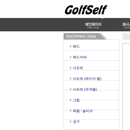
헤드
헤드커버
샤프트
샤프트 (메이커 별)
샤프트 (무게별)
그립
페럴 / 슬리브
공구