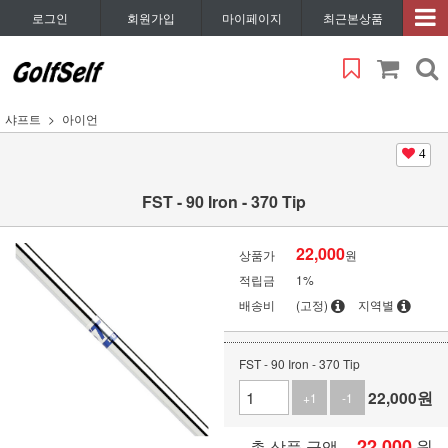
로그인
회원가입
마이페이지
최근본상품
샤프트
아이언
4
FST - 90 Iron - 370 Tip
22,000
상품가
원
적립금
1%
배송비
(고정)
지역별
FST - 90 Iron - 370 Tip
22,000
원
+1
-1
22,000
원
총 상품 금액