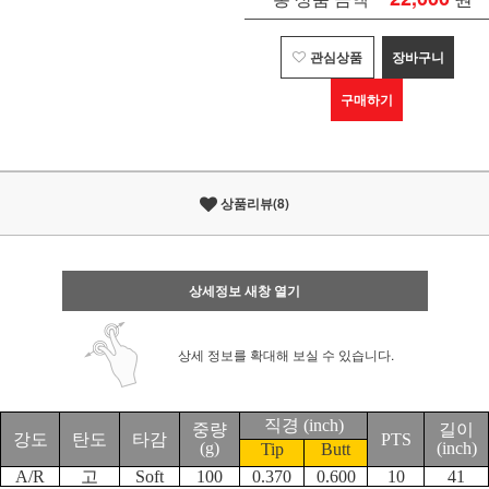
관심상품
장바구니
구매하기
상품리뷰(8)
상세정보 새창 열기
상세 정보를 확대해 보실 수 있습니다.
직경
(inch)
중량
길이
강도
탄도
타감
PTS
(g)
(inch)
Tip
Butt
A/R
고
Soft
100
0.370
0.600
10
41