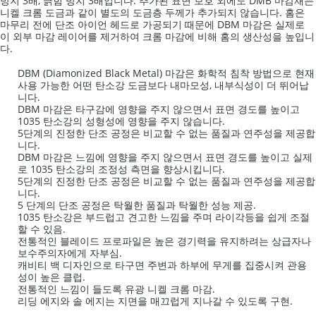
방지 3배, 긁힘 방지 3배입니다.
추가된 표면 보호 외에도 DMB 마감재는
니켈 크롬 도금과 같이 별도의 도금층 두께가 추가되지 않습니다.
홈은
마무리 전에 단조 아이언 헤드로 가공되기 때문에 DBM 마감은 실제로
이 외부 마감 레이어를 제거하여 크롬 마감에 비해 홈의 생산성을 높입니
다.
DBM (Diamonized Black Metal) 마감은 화학적 침착 방법으로 현재
사용 가능한 어떤 탄소강 도금보다 내마모성, 내부식성이 더 뛰어납
니다.
DBM 마감은 타구감에 영향을 주지 않으면서 표면 경도를 높이고
1035 탄소강의 성형성에 영향을 주지 않습니다.
5단계의 진정한 단조 공정은 비교할 수 없는 품질과 연주성을 제공합
니다.
DBM 마감은 느낌에 영향을 주지 않으면서 표면 경도를 높이고 실제
로 1035 탄소강의 조정성 측면을 향상시킵니다.
5단계의 진정한 단조 공정은 비교할 수 없는 품질과 연주성을 제공합
니다.
5 단계의 단조 공정은 탁월한 품질과 탁월한 성능 제공.
1035 탄소강은 부드럽고 견고한 느낌을 주며 라이각등을 쉽게 조절
할 수 있음.
전통적인 블레이드 프로파일은 높은 경기력을 유지하려는 상급자나
보수주의자에게 자부심.
캐비티 백 디자인으로 타구면 주변과 하부에 무게를 집중시켜 관용
성이 높은 클럽.
전통적인 느낌이 들도록 유광 니켈 크롬 마감.
리딩 에지와 솔 에지는 지면을 매끄럽게 지나갈 수 있도록 구현.