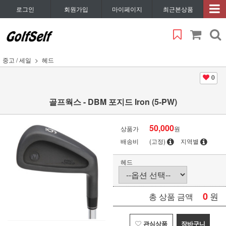
로그인
회원가입
마이페이지
최근본상품
중고 / 세일
헤드
0
골프웍스 - DBM 포지드 Iron (5-PW)
50,000
상품가
원
배송비
(고정)
지역별
헤드
0
원
총 상품 금액
관심상품
장바구니