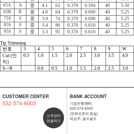
65A
A
중
4.1
62
0.370
0.594
40
5.50
65R
R
중
4.0
64
0.370
0.600
40
5.25
75S
S
중
3.9
74
0.370
0.608
40
5.25
85S
S
중
3.4
86
0.370
0.610
40
5.25
95S
S
중
3.3
95
0.370
0.610
40
5.25
Tip Trimming
3
4
5
6
7
8
9
W
번호
0.5
1.0
1.5
2.0
2.5
3.0
3.5
4.0
Cut (
인
치
)
S->R
0.0
0.5
1.0
1.5
2.0
2.5
3.0
CUSTOMER CENTER
BANK ACCOUNT
032-574-6003
기업은행(IBK)
032-574-6003
(전화번호와 동일)
고객센터
예금주: 골프셀프
연결하기