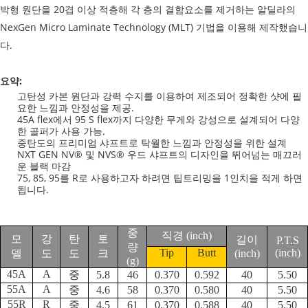
박형 원단을 20겹 이상 적층해 각 층의 결함요소를 제거하는 알딜라의
NexGen Micro Laminate Technology (MLT) 기법을 이용해 제작했습니
다.
요약:
고탄성 카본 원단과 강력 수지를 이용하여 제조되어 정확한 샷에 필
요한 느낌과 안정성을 제공.
45A flex에서 95 S flex까지 다양한 무게와 강성으로 설계되어 다양
한 골퍼가 사용 가능.
중탄도의 프리미엄 샤프트로 탁월한 느낌과 안정성을 위한 설계
NXT GEN NV® 및 NVS® 우드 샤프트의 디자인을 뛰어넘는 매끄러
운 블랙 마감
75, 85, 95를 R로 사용하고자 하려면 팁트리밍을 1인치을 적게 하면
됩니다.
중
직경
(inch)
모
강
탄
토
길이
P.T.S
량
Tip
Butt
(inch)
델
도
도
크
(inch)
(g)
45A
A
중
5.8
46
0.370
0.592
40
5.50
55A
A
중
4.6
58
0.370
0.580
40
5.50
55R
R
중
4.5
61
0.370
0.588
40
5.50