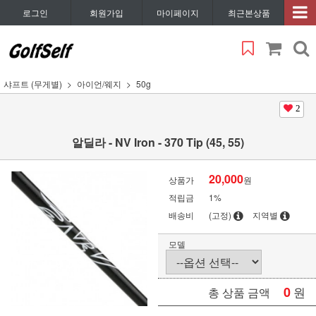
로그인
회원가입
마이페이지
최근본상품
샤프트 (무게별)
아이언/웨지
50g
2
알딜라 - NV Iron - 370 Tip (45, 55)
20,000
상품가
원
적립금
1%
배송비
(고정)
지역별
모델
0
원
총 상품 금액