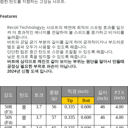
렵한 탄도를 지향하는 고성능 샤프트.
Features
Recoil Technology는 샤프트의 벽면에 최적의 스프링 효과를 일으
켜 더 효과적인 에너지를 전달하여 볼 스피드를 증가하고 비거리를
늘려줍니다.
버트의 균일 굵기 부분의 길이를 길게 하여 공격적이거나 부드러운
템포 골퍼 모두가 사용할 수 있도록 해줍니다.
단단한 팁은 중간 탄도로 스핀을 조절할 수 있도록 해줍니다.
낮은 토크로 훅을 방지할 수 있도록 해줍니다.
버트에 삼각으로 깨진것 같이 보이는 부위는 원단을 말아서 만들때
공정상 필요한 부위로 파손이 아닙니다.
2024년 신형 도색 입니다.
직경
(inch)
중량
길이
P.T.S
강도
탄도
토크
(inch)
(g)
(inch)
Tip
Butt
50R
3.7
56
0.335
0.600
46
4.00
중
(F3)
50S
3.7
57
0.335
0.600
46
4.00
중
(F4)
60R
3.0
65
0.335
0.600
46
4.00