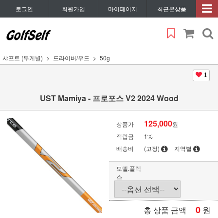
로그인
회원가입
마이페이지
최근본상품
샤프트 (무게별)
드라이버/우드
50g
1
UST Mamiya - 프로포스 V2 2024 Wood
125,000
상품가
원
적립금
1%
배송비
(고정)
지역별
모델.플렉
스
0
원
총 상품 금액