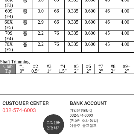
중
(F3)
60S
3.0
66
0.335
0.600
46
4.00
중
(F4)
60X
2.9
66
0.335
0.600
46
4.00
중
(F5)
70S
2.2
76
0.335
0.600
45
4.00
중
(F4)
70X
2.2
76
0.335
0.600
45
4.00
중
(F5)
Shaft Trimming
Club
#1
#2
#3
#4
#5
#6
#7
#8
#9+
Tip
0”
0.5”
1”
1.5”
2”
2”
2”
2”
2”
CUSTOMER CENTER
BANK ACCOUNT
032-574-6003
기업은행(IBK)
032-574-6003
(전화번호와 동일)
고객센터
예금주: 골프셀프
연결하기