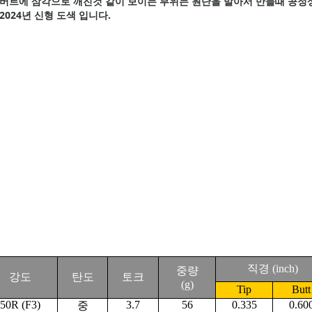
버트에 삼각으로 깨진것 같이 보이는 부위는 원단을 말아서 만들때 공정
2024년 신형 도색 입니다.
직경
(inch)
중량
강도
탄도
토크
(g)
Tip
Butt
50R (F3)
3.7
56
0.335
0.60
중