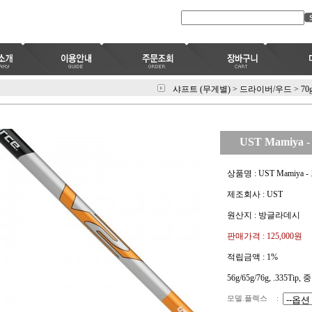
샤프트 (무게별)
>
드라이버/우드
>
70
UST Mamiya 
상품명 : UST Mamiya -
제조회사 : UST
원산지 : 방글라데시
판매가격 :
125,000원
적립금액 :
1%
56g/65g/76g, .335Tip,
모델.플렉스
: