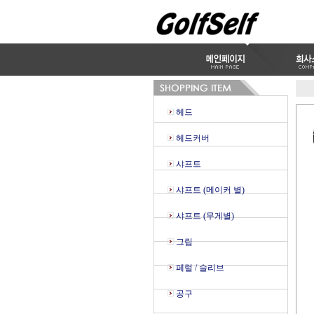
헤드
헤드커버
샤프트
샤프트 (메이커 별)
샤프트 (무게별)
그립
페럴 / 슬리브
공구