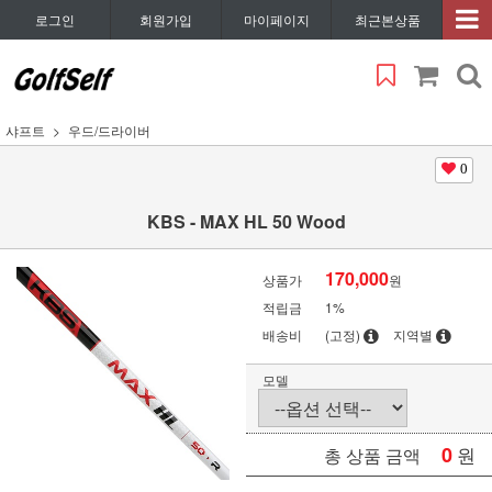
로그인
회원가입
마이페이지
최근본상품
샤프트
우드/드라이버
0
KBS - MAX HL 50 Wood
170,000
상품가
원
적립금
1%
배송비
(고정)
지역별
모델
0
원
총 상품 금액