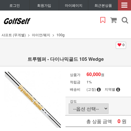
로그인
회원가입
마이페이지
최근본상품
샤프트 (무게별)
아이언/웨지
100g
0
트루템퍼 - 다이나믹골드 105 Wedge
60,000
상품가
원
적립금
1%
배송비
(고정)
지역별
강도
0
원
총 상품 금액