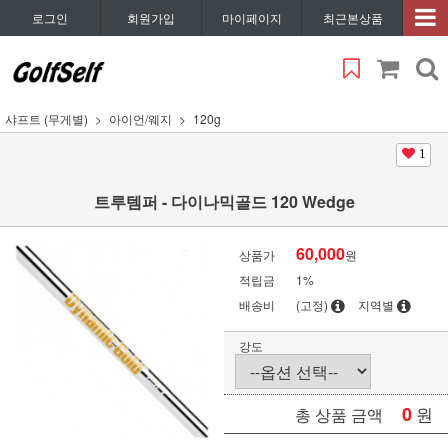
로그인
회원가입
마이페이지
최근본상품
샤프트 (무게별)
아이언/웨지
120g
1
트루템퍼 - 다이나믹골드 120 Wedge
60,000
상품가
원
적립금
1%
배송비
(고정)
지역별
강도
0
원
총 상품 금액