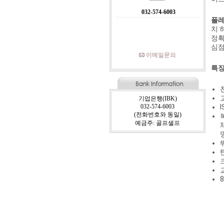
032-574-6003
플레
치 
정확
심점
이메일문의
특징
기업은행(IBK)
032-574-6003
(전화번호와 동일)
예금주: 골프셀프