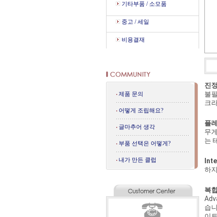
기타부품 / 소모품
중고 / 세일
비용결재
진정
불필
제품 문의
크라
어떻게 조립해요?
플레
글마추어 생각
무게
는 
부품 선택은 어떻게?
내가 만든 클럽
Int
하지
복합
Ad
습니
이트