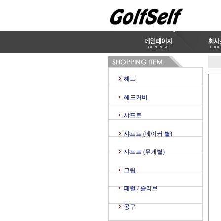
헤드
헤드커버
샤프트
샤프트 (메이커 별)
샤프트 (무게별)
그립
페럴 / 슬리브
공구