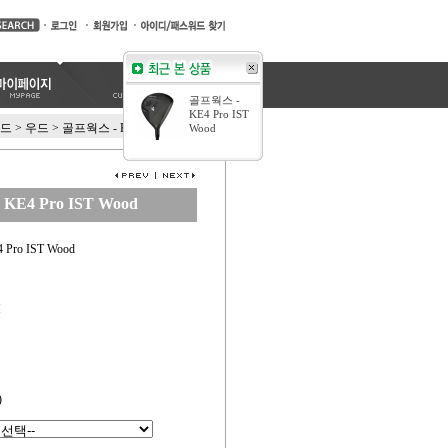
골프웍스 -
KE4 Pro IST
드
>
우드
>
골프웍스 - KE4 Pro IST Wood
Wood
KE4 Pro IST Wood
Pro IST Wood
M
)