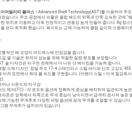
이어빌리티 플러스 -
Advanced Shell Technology(AST)를 이용하
하였습니다. 주조 공정에서 쇠물은 클럽 헤드의 뒤쪽과 안쪽 깊숙한 곳에 "
한 위치로 이동하고 더욱 안정적이고 관용성 높게 만들어 줍니다. 8g 텅
을 보다 최적화 했습니다. 웨이트는 교체 가능하여 클럽 길이와 스윙웨이
:
전통적인 배 모양이 어드레스에 안정감을 줍니다.
고급 셸 기술은 최적의 성능을 위해 적절한 질량 분포를 보장합니다.
IST 솔 디자인은 타구면 전체에서 더 나은 샷 메이킹을 가능케 합니다.
복합 소재 디자인: 정밀 주조 17-4 스테인리스 스틸 바디와 단조 고강도 45
체 타격 표면에서 최대 볼 속도를 구현합니다. (카펜더 스틸 = 미국 철강회사 Carpe
명)
뛰어난 사운드와 타구감
탄도 제어(TC) - 각 로프트 옵션에 정확하게 중심을 배치하여 일관되게 높
크라운은 앞쪽에서 뒤쪽으로 무게 중심이 낮아지면서 급격히 경사져 높은 
교체 가능한 무게추로 다양한 피팅 옵션에 맞게 무게를 조절할 수 있습니다.
8그램 무게추가 설치되어 있습니다.