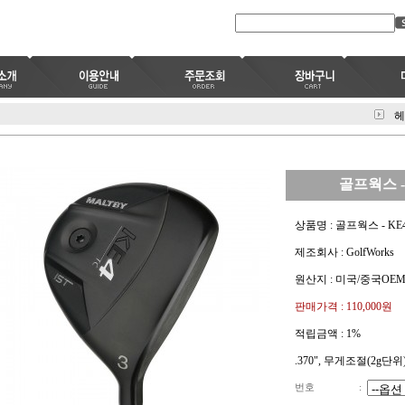
헤
골프웍스 - 
상품명 : 골프웍스 - KE4 
제조회사 : GolfWorks
원산지 : 미국/중국OE
판매가격 :
110,000원
적립금액 :
1%
.370", 무게조절(2g단위
번호
: