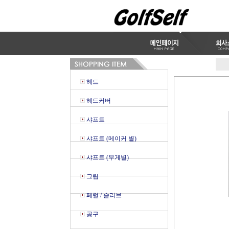
헤드
헤드커버
샤프트
샤프트 (메이커 별)
샤프트 (무게별)
그립
페럴 / 슬리브
공구