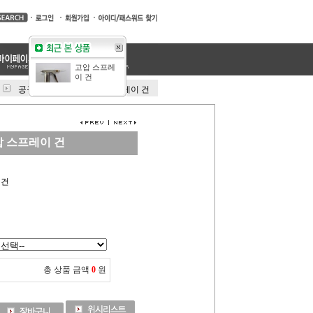
고압 스프레
이 건
공구
>
그립교체
>
고압 스프레이 건
 스프레이 건
 건
총 상품 금액
0
원