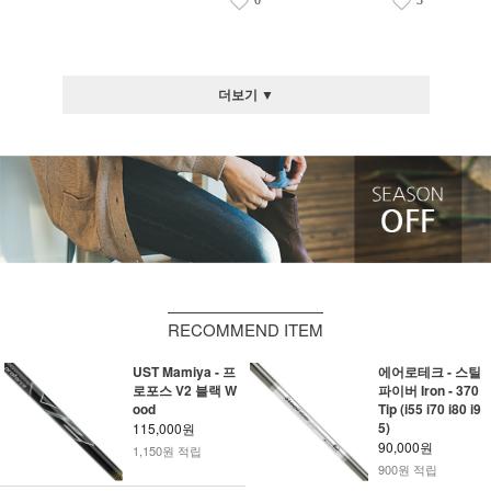
0
3
더보기 ▼
RECOMMEND ITEM
UST Mamiya - 프
에어로테크 - 스틸
로포스 V2 블랙 W
파이버 Iron - 370
ood
Tip (i55 i70 i80 i9
5)
115,000원
90,000원
1,150원 적립
900원 적립