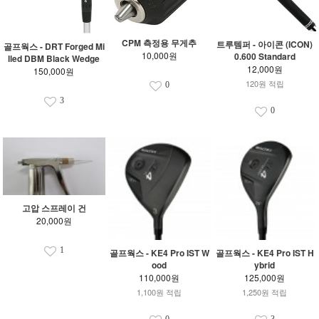
CPM 측정용 무게추
트루템퍼 - 아이콘 (ICON)
골프웍스 - DRT Forged Mi
10,000원
0.600 Standard
lled DBM Black Wedge
12,000원
150,000원
120원 적립
0
3
0
고압 스프레이 건
20,000원
1
골프웍스 - KE4 Pro IST W
골프웍스 - KE4 Pro IST H
ood
ybrid
110,000원
125,000원
1,100원 적립
1,250원 적립