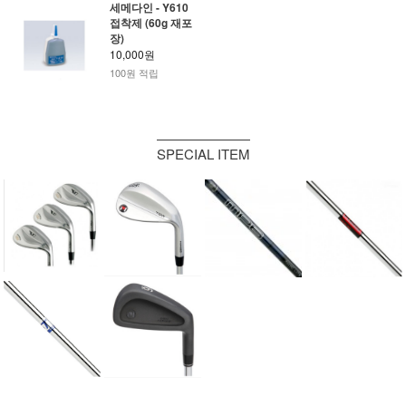
세메다인 - Y610
접착제 (60g 재포
장)
10,000원
100원 적립
SPECIAL ITEM