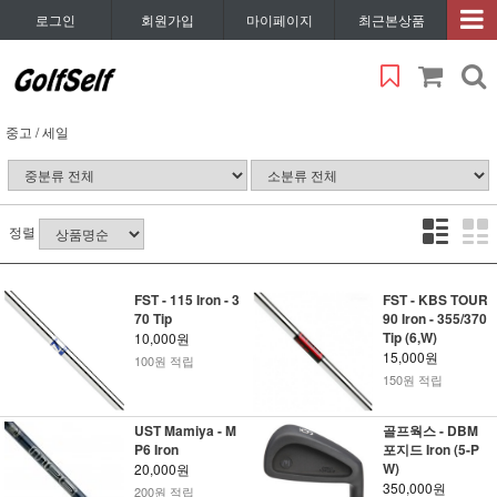
로그인
회원가입
마이페이지
최근본상품
중고 / 세일
정렬
FST - 115 Iron - 3
FST - KBS TOUR
70 Tip
90 Iron - 355/370
Tip (6,W)
10,000원
15,000원
100원 적립
150원 적립
UST Mamiya - M
골프웍스 - DBM
P6 Iron
포지드 Iron (5-P
W)
20,000원
350,000원
200원 적립