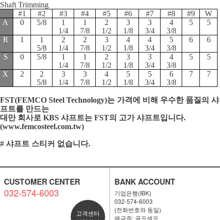
Shaft Trimming
#1
#2
#3
#4
#5
#6
#7
#8
#9
W
A
0
5/8
1
1
2
3
3
4
5
5
1/4
7/8
1/2
1/8
3/4
3/8
R
1
1
2
2
3
4
4
5
6
6
5/8
1/4
7/8
1/2
1/8
3/4
3/8
S
0
5/8
1
1
2
3
3
4
5
5
1/4
7/8
1/2
1/8
3/4
3/8
X
2
2
3
3
4
5
5
6
7
7
5/8
1/4
7/8
1/2
1/8
3/4
3/8
FST(FEMCO Steel Technology)는 가격에 비해 우수한 품질의 샤
프트를 만드는
대만 회사로 KBS 샤프트는 FST의 고가 샤프트입니다.
(
www.femcosteel.com.tw
)
# 샤프트 스티커 없습니다.
CUSTOMER CENTER
BANK ACCOUNT
032-574-6003
기업은행(IBK)
032-574-6003
(전화번호와 동일)
고객센터
예금주: 골프셀프