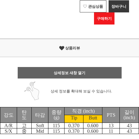
관심상품
장바구니
구매하기
상품리뷰
상세정보 새창 열기
상세 정보를 확대해 보실 수 있습니다.
직경
(inch)
탄
중량
길이
강도
타감
PTS
도
(g)
(inch)
Tip
Butt
A/R
고
Soft
115
0.370
0.600
13
43
S/X
중
Mid
115
0.370
0.600
11
43