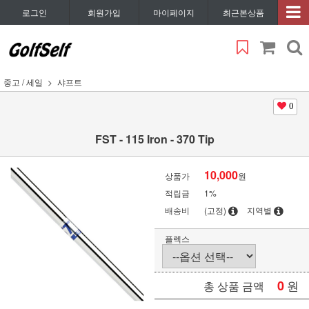
로그인
회원가입
마이페이지
최근본상품
중고 / 세일
샤프트
0
FST - 115 Iron - 370 Tip
10,000
상품가
원
적립금
1%
배송비
(고정)
지역별
플렉스
0
원
총 상품 금액