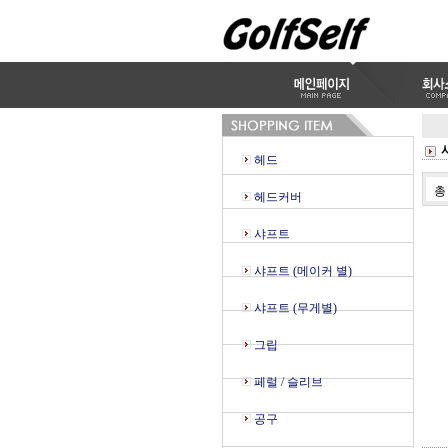
헤드
헤드커버
샤프트
샤프트 (메이커 별)
샤프트 (무게별)
그립
페럴 / 슬리브
공구