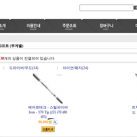
샤프트 (무게별)
총
38
개의 상품이 진열되어 있습니다
드라이버/우드(14)
아이언/웨지(24)
에어로테크 - 스틸파이버
트
Iron - 370 Tip (i55 i70 i80
드 
i95)
90,000원